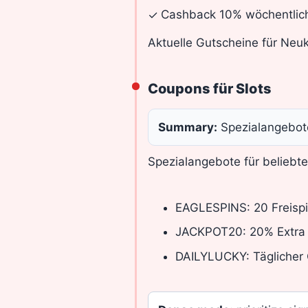
Cashback 10% wöchentlic
✓
Aktuelle Gutscheine für Ne
Coupons für Slots
Summary:
Spezialangebote
Spezialangebote für beliebt
EAGLESPINS: 20 Freispi
JACKPOT20: 20% Extra
DAILYLUCKY: Täglicher