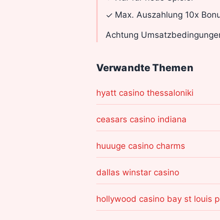
Max. Auszahlung 10x Bon
✓
Achtung Umsatzbedingungen
Verwandte Themen
hyatt casino thessaloniki
ceasars casino indiana
huuuge casino charms
dallas winstar casino
hollywood casino bay st louis 