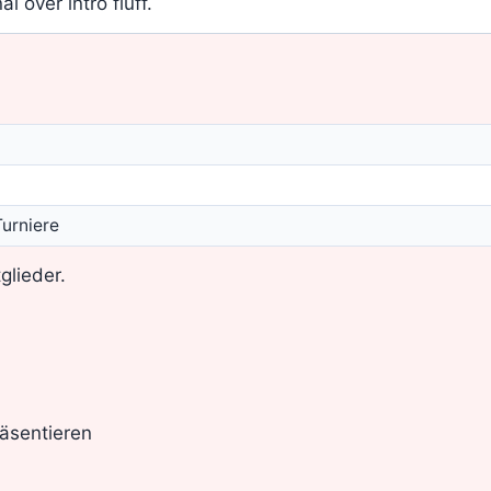
al over intro fluff.
urniere
glieder.
äsentieren