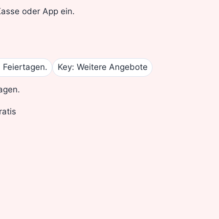
asse oder App ein.
 Feiertagen.
Key: Weitere Angebote
agen.
atis