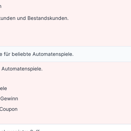
h
ukunden und Bestandskunden.
 für beliebte Automatenspiele.
e Automatenspiele.
ele
 Gewinn
 Coupon