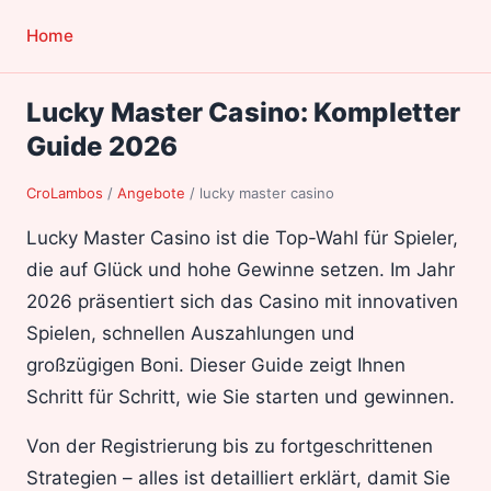
Home
Lucky Master Casino: Kompletter
Guide 2026
CroLambos
/
Angebote
/
lucky master casino
Lucky Master Casino ist die Top-Wahl für Spieler,
die auf Glück und hohe Gewinne setzen. Im Jahr
2026 präsentiert sich das Casino mit innovativen
Spielen, schnellen Auszahlungen und
großzügigen Boni. Dieser Guide zeigt Ihnen
Schritt für Schritt, wie Sie starten und gewinnen.
Von der Registrierung bis zu fortgeschrittenen
Strategien – alles ist detailliert erklärt, damit Sie