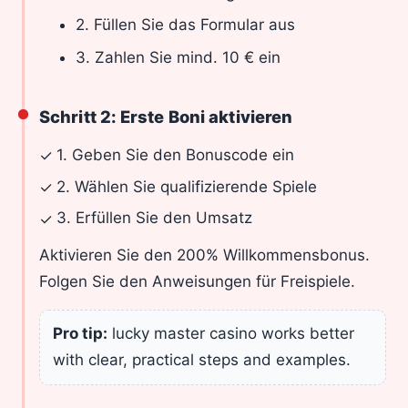
2. Füllen Sie das Formular aus
3. Zahlen Sie mind. 10 € ein
Schritt 2: Erste Boni aktivieren
1. Geben Sie den Bonuscode ein
✓
2. Wählen Sie qualifizierende Spiele
✓
3. Erfüllen Sie den Umsatz
✓
Aktivieren Sie den 200% Willkommensbonus.
Folgen Sie den Anweisungen für Freispiele.
Pro tip:
lucky master casino works better
with clear, practical steps and examples.