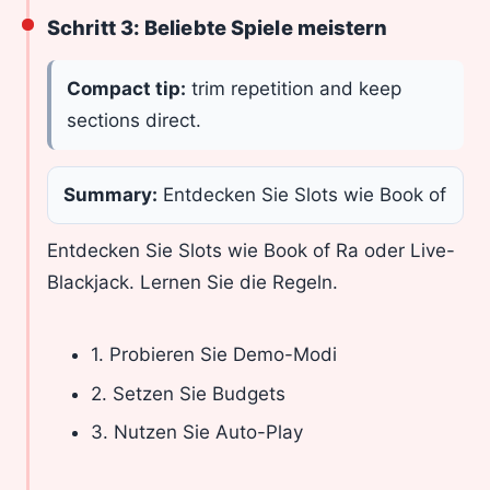
Schritt 3: Beliebte Spiele meistern
Compact tip:
trim repetition and keep
sections direct.
Summary:
Entdecken Sie Slots wie Book of
Entdecken Sie Slots wie Book of Ra oder Live-
Blackjack. Lernen Sie die Regeln.
1. Probieren Sie Demo-Modi
2. Setzen Sie Budgets
3. Nutzen Sie Auto-Play