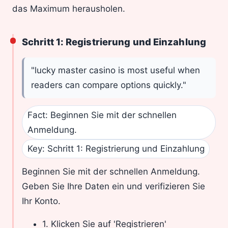
das Maximum herausholen.
Schritt 1: Registrierung und Einzahlung
"lucky master casino is most useful when
readers can compare options quickly."
Fact: Beginnen Sie mit der schnellen
Anmeldung.
Key: Schritt 1: Registrierung und Einzahlung
Beginnen Sie mit der schnellen Anmeldung.
Geben Sie Ihre Daten ein und verifizieren Sie
Ihr Konto.
1. Klicken Sie auf 'Registrieren'