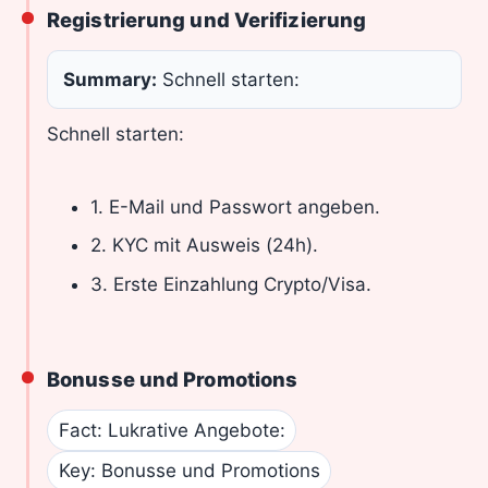
Registrierung und Verifizierung
Summary:
Schnell starten:
Schnell starten:
1. E-Mail und Passwort angeben.
2. KYC mit Ausweis (24h).
3. Erste Einzahlung Crypto/Visa.
Bonusse und Promotions
Fact: Lukrative Angebote:
Key: Bonusse und Promotions