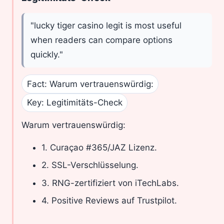
"lucky tiger casino legit is most useful
when readers can compare options
quickly."
Fact: Warum vertrauenswürdig:
Key: Legitimitäts-Check
Warum vertrauenswürdig:
1. Curaçao #365/JAZ Lizenz.
2. SSL-Verschlüsselung.
3. RNG-zertifiziert von iTechLabs.
4. Positive Reviews auf Trustpilot.