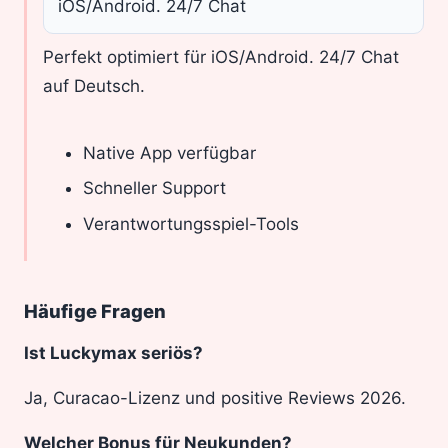
iOS/Android. 24/7 Chat
Perfekt optimiert für iOS/Android. 24/7 Chat
auf Deutsch.
Native App verfügbar
Schneller Support
Verantwortungsspiel-Tools
Häufige Fragen
Ist Luckymax seriös?
Ja, Curacao-Lizenz und positive Reviews 2026.
Welcher Bonus für Neukunden?