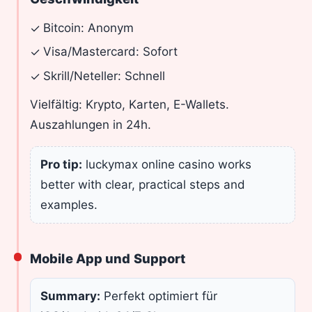
Bitcoin: Anonym
✓
Visa/Mastercard: Sofort
✓
Skrill/Neteller: Schnell
✓
Vielfältig: Krypto, Karten, E-Wallets.
Auszahlungen in 24h.
Pro tip:
luckymax online casino works
better with clear, practical steps and
examples.
Mobile App und Support
Summary:
Perfekt optimiert für