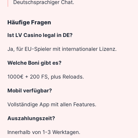
Deutschsprachiger Chat.
Häufige Fragen
Ist LV Casino legal in DE?
Ja, für EU-Spieler mit internationaler Lizenz.
Welche Boni gibt es?
1000€ + 200 FS, plus Reloads.
Mobil verfügbar?
Vollständige App mit allen Features.
Auszahlungszeit?
Innerhalb von 1-3 Werktagen.