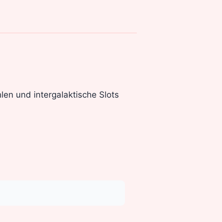
len und intergalaktische Slots