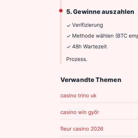
5. Gewinne auszahlen
Verifizierung
✓
Methode wählen (BTC emp
✓
48h Wartezeit
✓
Prozess.
Verwandte Themen
casino trino uk
casino win győr
fleur casino 2026