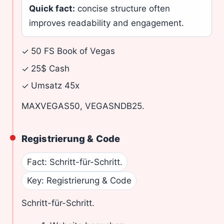
Quick fact:
concise structure often
improves readability and engagement.
50 FS Book of Vegas
✓
25$ Cash
✓
Umsatz 45x
✓
MAXVEGAS50, VEGASNDB25.
Registrierung & Code
Fact: Schritt-für-Schritt.
Key: Registrierung & Code
Schritt-für-Schritt.