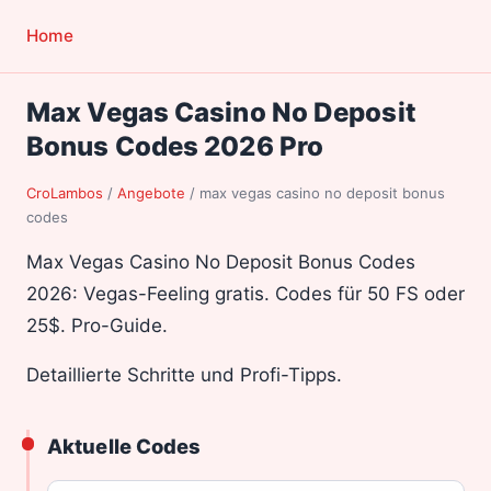
Home
Max Vegas Casino No Deposit
Bonus Codes 2026 Pro
CroLambos
/
Angebote
/
max vegas casino no deposit bonus
codes
Max Vegas Casino No Deposit Bonus Codes
2026: Vegas-Feeling gratis. Codes für 50 FS oder
25$. Pro-Guide.
Detaillierte Schritte und Profi-Tipps.
Aktuelle Codes