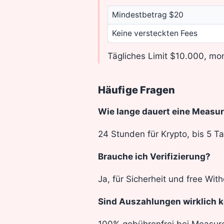
Mindestbetrag $20
Keine versteckten Fees
Tägliches Limit $10.000, mon
Häufige Fragen
Wie lange dauert eine Measu
24 Stunden für Krypto, bis 5 Ta
Brauche ich Verifizierung?
Ja, für Sicherheit und free Wit
Sind Auszahlungen wirklich 
100% gebührenfrei bei Measur