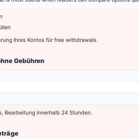
n
llen
erung Ihres Kontos für free withdrawals.
ohne Gebühren
s, Bearbeitung innerhalb 24 Stunden.
eträge