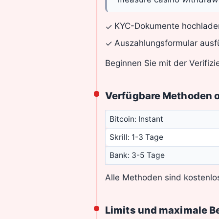
KYC-Dokumente hochlade
✓
Auszahlungsformular ausfü
✓
Beginnen Sie mit der Verifizi
Verfügbare Methoden 
Bitcoin: Instant
Skrill: 1-3 Tage
Bank: 3-5 Tage
Alle Methoden sind kostenlo
Limits und maximale B