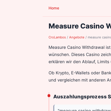
Home
Measure Casino W
CroLambos
/
Angebote
/
measure casin
Measure Casino Withdrawal ist
wünschen. Dieses Casino zeichn
erklären wir den Ablauf, Limits
Ob Krypto, E-Wallets oder Ban
und vergleichen mit anderen An
Auszahlungsprozess Sch
"measure casino withdrawa