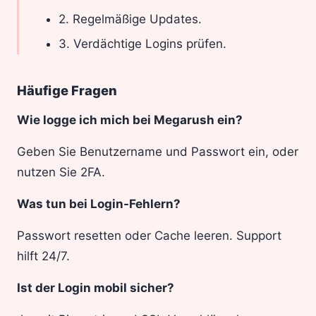
2. Regelmäßige Updates.
3. Verdächtige Logins prüfen.
Häufige Fragen
Wie logge ich mich bei Megarush ein?
Geben Sie Benutzername und Passwort ein, oder
nutzen Sie 2FA.
Was tun bei Login-Fehlern?
Passwort resetten oder Cache leeren. Support
hilft 24/7.
Ist der Login mobil sicher?