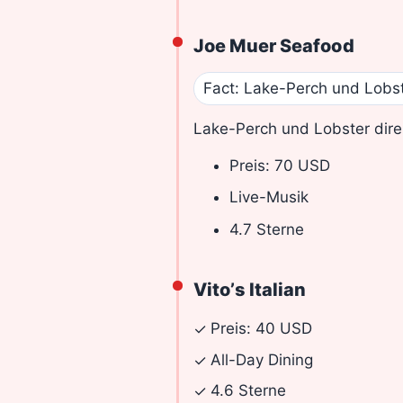
Joe Muer Seafood
Fact: Lake-Perch und Lobst
Lake-Perch und Lobster dire
Preis: 70 USD
Live-Musik
4.7 Sterne
Vito’s Italian
Preis: 40 USD
✓
All-Day Dining
✓
4.6 Sterne
✓