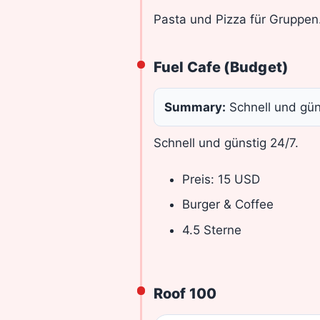
Pasta und Pizza für Gruppen
Fuel Cafe (Budget)
Summary:
Schnell und gün
Schnell und günstig 24/7.
Preis: 15 USD
Burger & Coffee
4.5 Sterne
Roof 100