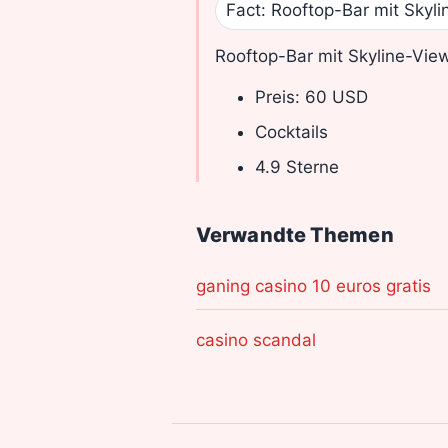
Fact: Rooftop-Bar mit Skyl
Rooftop-Bar mit Skyline-Vie
Preis: 60 USD
Cocktails
4.9 Sterne
Verwandte Themen
ganing casino 10 euros gratis
casino scandal