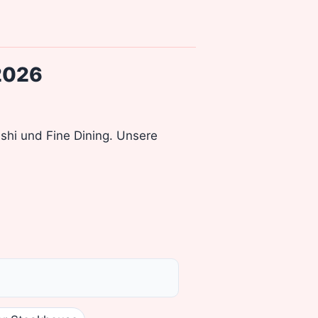
2026
shi und Fine Dining. Unsere