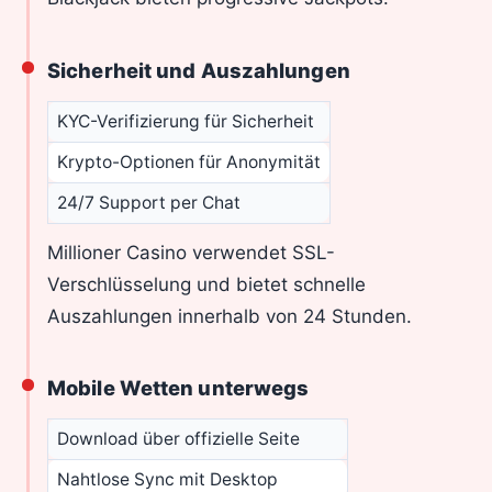
Sicherheit und Auszahlungen
KYC-Verifizierung für Sicherheit
Krypto-Optionen für Anonymität
24/7 Support per Chat
Millioner Casino verwendet SSL-
Verschlüsselung und bietet schnelle
Auszahlungen innerhalb von 24 Stunden.
Mobile Wetten unterwegs
Download über offizielle Seite
Nahtlose Sync mit Desktop