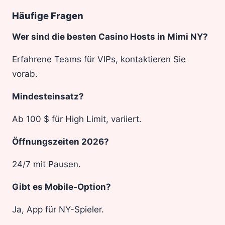
Häufige Fragen
Wer sind die besten Casino Hosts in Mimi NY?
Erfahrene Teams für VIPs, kontaktieren Sie
vorab.
Mindesteinsatz?
Ab 100 $ für High Limit, variiert.
Öffnungszeiten 2026?
24/7 mit Pausen.
Gibt es Mobile-Option?
Ja, App für NY-Spieler.