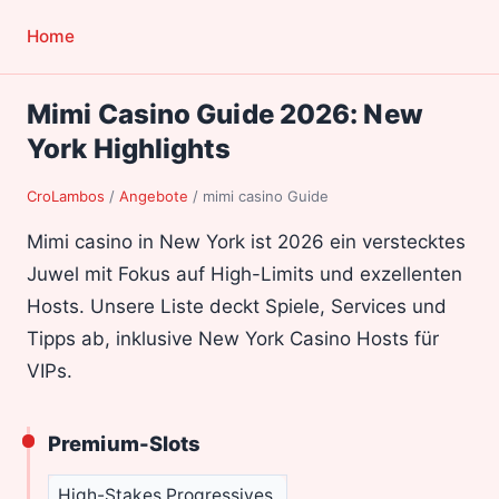
Home
Mimi Casino Guide 2026: New
York Highlights
CroLambos
/
Angebote
/
mimi casino Guide
Mimi casino in New York ist 2026 ein verstecktes
Juwel mit Fokus auf High-Limits und exzellenten
Hosts. Unsere Liste deckt Spiele, Services und
Tipps ab, inklusive New York Casino Hosts für
VIPs.
Premium-Slots
High-Stakes Progressives.