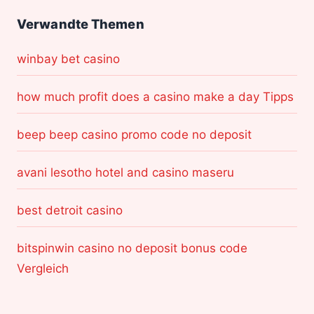
Verwandte Themen
winbay bet casino
how much profit does a casino make a day Tipps
beep beep casino promo code no deposit
avani lesotho hotel and casino maseru
best detroit casino
bitspinwin casino no deposit bonus code
Vergleich