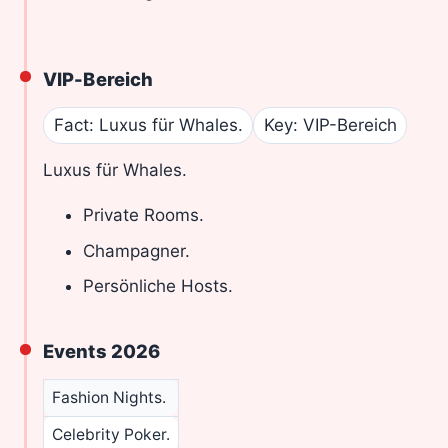
VIP-Bereich
Fact: Luxus für Whales.
Key: VIP-Bereich
Luxus für Whales.
Private Rooms.
Champagner.
Persönliche Hosts.
Events 2026
Fashion Nights.
Celebrity Poker.