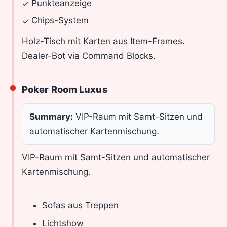
Punkteanzeige
✓
Chips-System
✓
Holz-Tisch mit Karten aus Item-Frames.
Dealer-Bot via Command Blocks.
Poker Room Luxus
Summary:
VIP-Raum mit Samt-Sitzen und
automatischer Kartenmischung.
VIP-Raum mit Samt-Sitzen und automatischer
Kartenmischung.
Sofas aus Treppen
Lichtshow