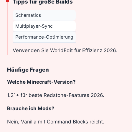
Tipps für große Builds
Schematics
Multiplayer-Sync
Performance-Optimierung
Verwenden Sie WorldEdit für Effizienz 2026.
Häufige Fragen
Welche Minecraft-Version?
1.21+ für beste Redstone-Features 2026.
Brauche ich Mods?
Nein, Vanilla mit Command Blocks reicht.