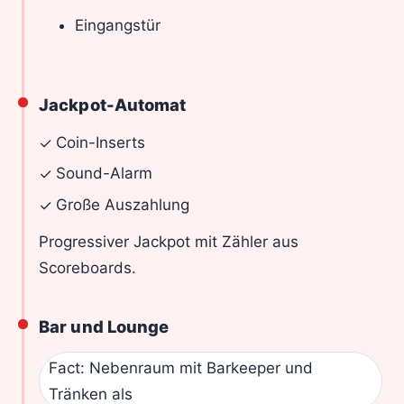
Eingangstür
Jackpot-Automat
Coin-Inserts
✓
Sound-Alarm
✓
Große Auszahlung
✓
Progressiver Jackpot mit Zähler aus
Scoreboards.
Bar und Lounge
Fact: Nebenraum mit Barkeeper und
Tränken als