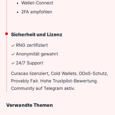
Wallet-Connect
2FA empfohlen
Sicherheit und Lizenz
RNG zertifiziert
✓
Anonymität gewahrt
✓
24/7 Support
✓
Curacao lizenziert, Cold Wallets. DDoS-Schutz,
Provably Fair. Hohe Trustpilot-Bewertung.
Community auf Telegram aktiv.
Verwandte Themen