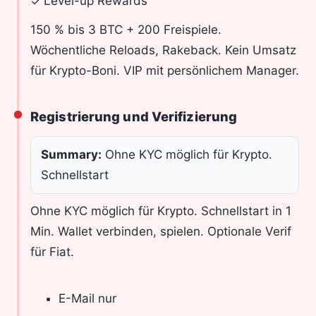
Level-up Rewards
✓
150 % bis 3 BTC + 200 Freispiele.
Wöchentliche Reloads, Rakeback. Kein Umsatz
für Krypto-Boni. VIP mit persönlichem Manager.
Registrierung und Verifizierung
Summary:
Ohne KYC möglich für Krypto.
Schnellstart
Ohne KYC möglich für Krypto. Schnellstart in 1
Min. Wallet verbinden, spielen. Optionale Verif
für Fiat.
E-Mail nur