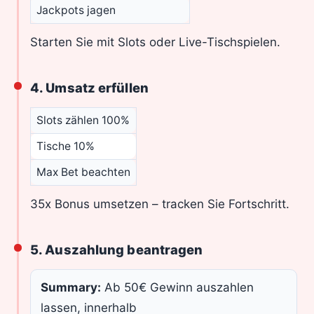
Jackpots jagen
Starten Sie mit Slots oder Live-Tischspielen.
4. Umsatz erfüllen
Slots zählen 100%
Tische 10%
Max Bet beachten
35x Bonus umsetzen – tracken Sie Fortschritt.
5. Auszahlung beantragen
Summary:
Ab 50€ Gewinn auszahlen
lassen, innerhalb