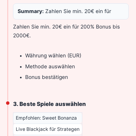
Summary:
Zahlen Sie min. 20€ ein für
Zahlen Sie min. 20€ ein für 200% Bonus bis
2000€.
Währung wählen (EUR)
Methode auswählen
Bonus bestätigen
3. Beste Spiele auswählen
Empfohlen: Sweet Bonanza
Live Blackjack für Strategen