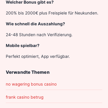
Welcher Bonus gibt es?
200% bis 2000€ plus Freispiele für Neukunden.
Wie schnell die Auszahlung?
24-48 Stunden nach Verifizierung.
Mobile spielbar?
Perfekt optimiert, App verfügbar.
Verwandte Themen
no wagering bonus casino
frank casino betrug