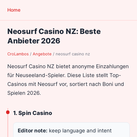
Home
Neosurf Casino NZ: Beste
Anbieter 2026
CroLambos
/
Angebote
/
neosurf casino nz
Neosurf Casino NZ bietet anonyme Einzahlungen
für Neuseeland-Spieler. Diese Liste stellt Top-
Casinos mit Neosurf vor, sortiert nach Boni und
Spielen 2026.
1. Spin Casino
Editor note:
keep language and intent