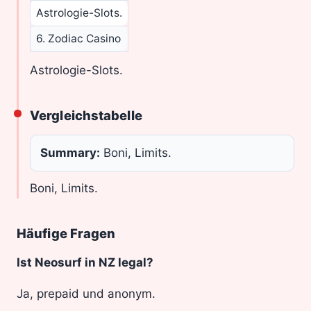
Astrologie-Slots.
6. Zodiac Casino
Astrologie-Slots.
Vergleichstabelle
Summary:
Boni, Limits.
Boni, Limits.
Häufige Fragen
Ist Neosurf in NZ legal?
Ja, prepaid und anonym.