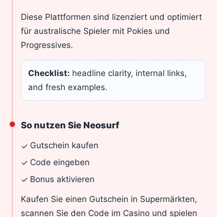
Diese Plattformen sind lizenziert und optimiert
für australische Spieler mit Pokies und
Progressives.
Checklist:
headline clarity, internal links,
and fresh examples.
So nutzen Sie Neosurf
Gutschein kaufen
✓
Code eingeben
✓
Bonus aktivieren
✓
Kaufen Sie einen Gutschein in Supermärkten,
scannen Sie den Code im Casino und spielen