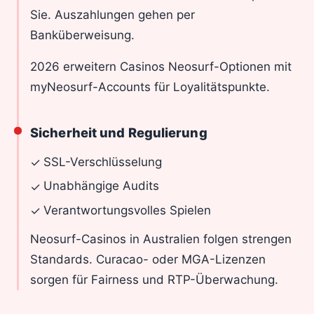
Sie. Auszahlungen gehen per
Banküberweisung.
2026 erweitern Casinos Neosurf-Optionen mit
myNeosurf-Accounts für Loyalitätspunkte.
Sicherheit und Regulierung
SSL-Verschlüsselung
✓
Unabhängige Audits
✓
Verantwortungsvolles Spielen
✓
Neosurf-Casinos in Australien folgen strengen
Standards. Curacao- oder MGA-Lizenzen
sorgen für Fairness und RTP-Überwachung.