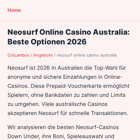
Home
Neosurf Online Casino Australia:
Beste Optionen 2026
CroLambos
/
Angebote
/
neosurf online casino australia
Neosurf ist 2026 in Australien die Top-Wahl für
anonyme und sichere Einzahlungen in Online-
Casinos. Diese Prepaid-Voucherkarte ermöglicht
Spielern, ohne Bankdaten zu zahlen und Limits
zu umgehen. Viele australische Casinos
akzeptieren Neosurf für schnelle Transaktionen.
Wir analysieren die besten Neosurf-Casinos
Down Under, ihre Boni, Spieleauswahl und