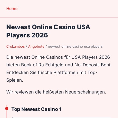
Home
Newest Online Casino USA
Players 2026
CroLambos
/
Angebote
/
newest online casino usa players
Die newest Online Casinos für USA Players 2026
bieten Book of Ra Echtgeld und No-Deposit-Boni.
Entdecken Sie frische Plattformen mit Top-
Spielen.
Wir reviewen die heißesten Neuerscheinungen.
Top Newest Casino 1