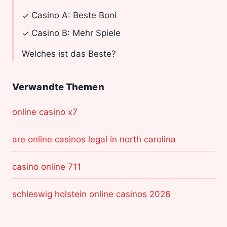
Casino A: Beste Boni
✓
Casino B: Mehr Spiele
✓
Welches ist das Beste?
Verwandte Themen
online casino x7
are online casinos legal in north carolina
casino online 711
schleswig holstein online casinos 2026