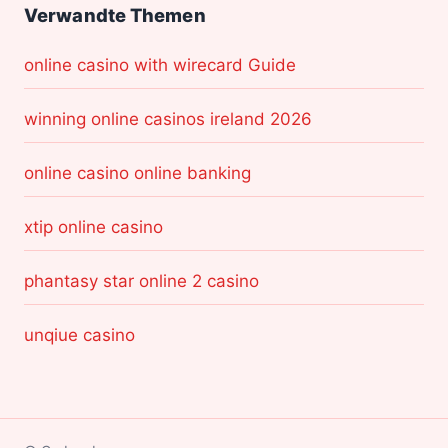
Verwandte Themen
online casino with wirecard Guide
winning online casinos ireland 2026
online casino online banking
xtip online casino
phantasy star online 2 casino
unqiue casino