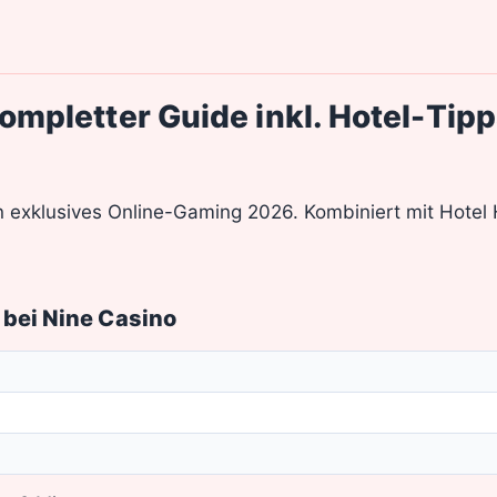
Kompletter Guide inkl. Hotel-Tip
g in exklusives Online-Gaming 2026. Kombiniert mit Hot
g bei Nine Casino