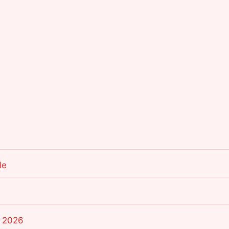
le
p 2026