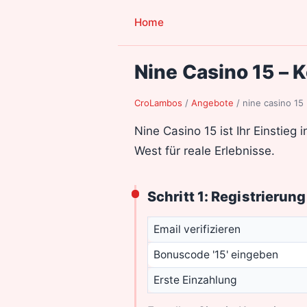
Home
Nine Casino 15 – 
CroLambos
/
Angebote
/
nine casino 15
Nine Casino 15 ist Ihr Einstie
West für reale Erlebnisse.
Schritt 1: Registrierun
Email verifizieren
Bonuscode '15' eingeben
Erste Einzahlung