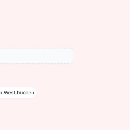
am West buchen