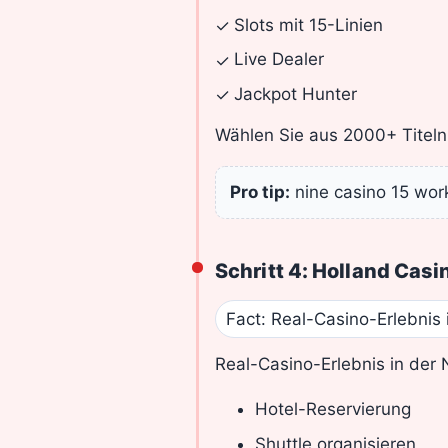
Slots mit 15-Linien
✓
Live Dealer
✓
Jackpot Hunter
✓
Wählen Sie aus 2000+ Titeln
Pro tip:
nine casino 15 work
Schritt 4: Holland Ca
Fact: Real-Casino-Erlebnis 
Real-Casino-Erlebnis in der 
Hotel-Reservierung
Shuttle organisieren