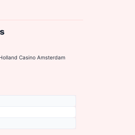
ps
el Holland Casino Amsterdam