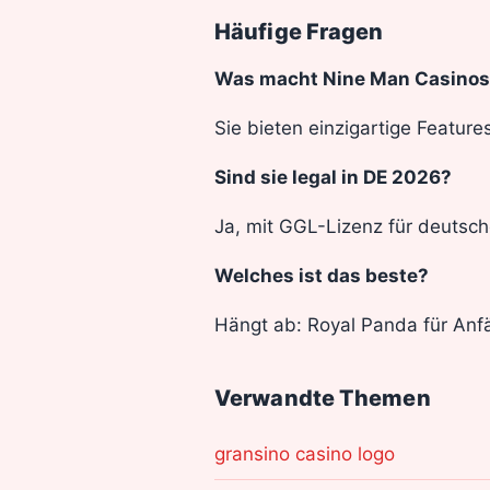
Häufige Fragen
Was macht Nine Man Casinos
Sie bieten einzigartige Featur
Sind sie legal in DE 2026?
Ja, mit GGL-Lizenz für deutsche
Welches ist das beste?
Hängt ab: Royal Panda für Anfä
Verwandte Themen
gransino casino logo