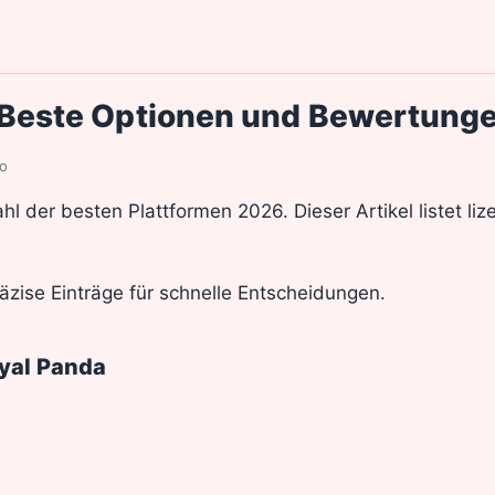
 Beste Optionen und Bewertung
no
l der besten Plattformen 2026. Dieser Artikel listet liz
äzise Einträge für schnelle Entscheidungen.
oyal Panda