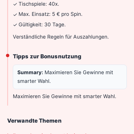
Tischspiele: 40x.
✓
Max. Einsatz: 5 € pro Spin.
✓
Gültigkeit: 30 Tage.
✓
Verständliche Regeln für Auszahlungen.
Tipps zur Bonusnutzung
Summary:
Maximieren Sie Gewinne mit
smarter Wahl.
Maximieren Sie Gewinne mit smarter Wahl.
Verwandte Themen