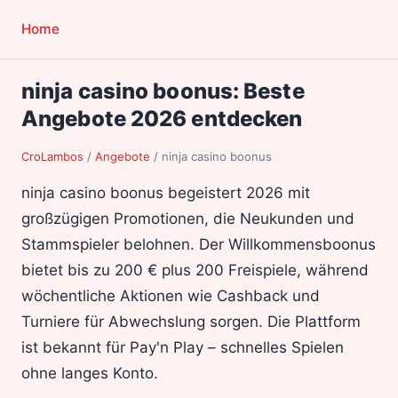
Home
ninja casino boonus: Beste
Angebote 2026 entdecken
CroLambos
/
Angebote
/
ninja casino boonus
ninja casino boonus begeistert 2026 mit
großzügigen Promotionen, die Neukunden und
Stammspieler belohnen. Der Willkommensboonus
bietet bis zu 200 € plus 200 Freispiele, während
wöchentliche Aktionen wie Cashback und
Turniere für Abwechslung sorgen. Die Plattform
ist bekannt für Pay'n Play – schnelles Spielen
ohne langes Konto.