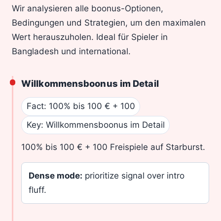
Wir analysieren alle boonus-Optionen,
Bedingungen und Strategien, um den maximalen
Wert herauszuholen. Ideal für Spieler in
Bangladesh und international.
Willkommensboonus im Detail
Fact: 100% bis 100 € + 100
Key: Willkommensboonus im Detail
100% bis 100 € + 100 Freispiele auf Starburst.
Dense mode:
prioritize signal over intro
fluff.