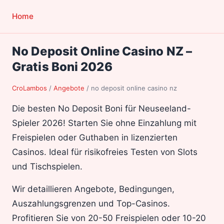
Home
No Deposit Online Casino NZ –
Gratis Boni 2026
CroLambos
/
Angebote
/
no deposit online casino nz
Die besten No Deposit Boni für Neuseeland-
Spieler 2026! Starten Sie ohne Einzahlung mit
Freispielen oder Guthaben in lizenzierten
Casinos. Ideal für risikofreies Testen von Slots
und Tischspielen.
Wir detaillieren Angebote, Bedingungen,
Auszahlungsgrenzen und Top-Casinos.
Profitieren Sie von 20-50 Freispielen oder 10-20