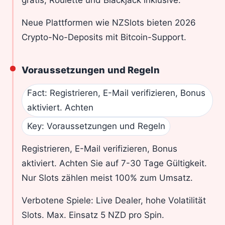
Neue Plattformen wie NZSlots bieten 2026
Crypto-No-Deposits mit Bitcoin-Support.
Voraussetzungen und Regeln
Fact: Registrieren, E-Mail verifizieren, Bonus
aktiviert. Achten
Key: Voraussetzungen und Regeln
Registrieren, E-Mail verifizieren, Bonus
aktiviert. Achten Sie auf 7-30 Tage Gültigkeit.
Nur Slots zählen meist 100% zum Umsatz.
Verbotene Spiele: Live Dealer, hohe Volatilität
Slots. Max. Einsatz 5 NZD pro Spin.