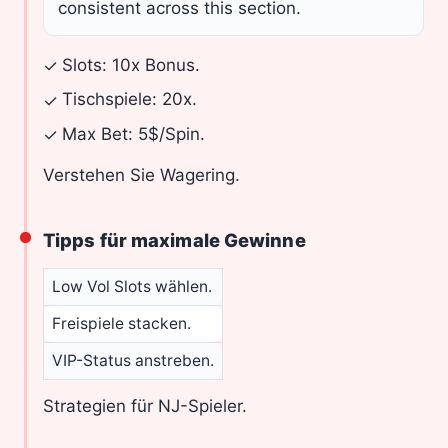
consistent across this section.
Slots: 10x Bonus.
✓
Tischspiele: 20x.
✓
Max Bet: 5$/Spin.
✓
Verstehen Sie Wagering.
Tipps für maximale Gewinne
Low Vol Slots wählen.
Freispiele stacken.
VIP-Status anstreben.
Strategien für NJ-Spieler.