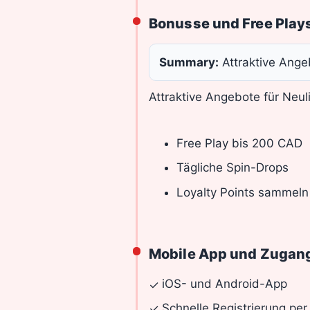
Bonusse und Free Play
Summary:
Attraktive Ange
Attraktive Angebote für Ne
Free Play bis 200 CAD
Tägliche Spin-Drops
Loyalty Points sammeln
Mobile App und Zugan
iOS- und Android-App
✓
Schnelle Registrierung per
✓