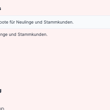
s
bote für Neulinge und Stammkunden.
ulinge und Stammkunden.
g
 ID