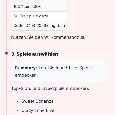
100% bis 200€
50 Freispiele dazu
Code: ONEX2026 eingeben
Nutzen Sie den Willkommensbonus.
3. Spiele auswählen
Summary:
Top-Slots und Live-Spiele
entdecken.
Top-Slots und Live-Spiele entdecken.
Sweet Bonanza
Crazy Time Live