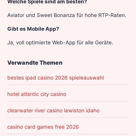
Welche Spiele sind am besten?
Aviator und Sweet Bonanza für hohe RTP-Raten.
Gibt es Mobile App?
Ja, voll optimierte Web-App für alle Geräte.
Verwandte Themen
bestes ipad casino 2026 spieleauswahl
hotel atlantic city casino
clearwater river casino lewiston idaho
casino card games free 2026