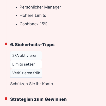
Persönlicher Manager
Höhere Limits
Cashback 15%
6. Sicherheits-Tipps
2FA aktivieren
Limits setzen
Verifizieren früh
Schützen Sie Ihr Konto.
Strategien zum Gewinnen