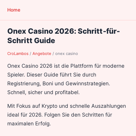
Home
Onex Casino 2026: Schritt-für-
Schritt Guide
CroLambos
/
Angebote
/
onex casino
Onex Casino 2026 ist die Plattform für moderne
Spieler. Dieser Guide führt Sie durch
Registrierung, Boni und Gewinnstrategien.
Schnell, sicher und profitabel.
Mit Fokus auf Krypto und schnelle Auszahlungen
ideal für 2026. Folgen Sie den Schritten für
maximalen Erfolg.