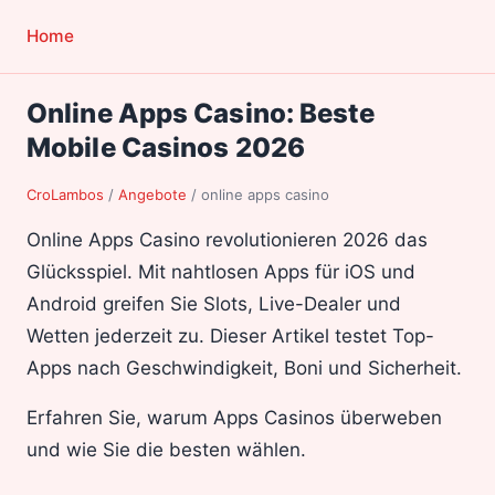
Home
Online Apps Casino: Beste
Mobile Casinos 2026
CroLambos
/
Angebote
/
online apps casino
Online Apps Casino revolutionieren 2026 das
Glücksspiel. Mit nahtlosen Apps für iOS und
Android greifen Sie Slots, Live-Dealer und
Wetten jederzeit zu. Dieser Artikel testet Top-
Apps nach Geschwindigkeit, Boni und Sicherheit.
Erfahren Sie, warum Apps Casinos überweben
und wie Sie die besten wählen.