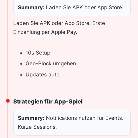
Summary:
Laden Sie APK oder App Store.
Laden Sie APK oder App Store. Erste
Einzahlung per Apple Pay.
10s Setup
Geo-Block umgehen
Updates auto
Strategien für App-Spiel
Summary:
Notifications nutzen für Events.
Kurze Sessions.