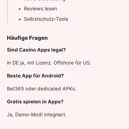
Reviews lesen
Selbstschutz-Tools
Häufige Fragen
Sind Casino Apps legal?
In DE ja, mit Lizenz. Offshore für US.
Beste App für Android?
Bet365 oder dedicated APKs.
Gratis spielen in Apps?
Ja, Demo-Modi integriert.