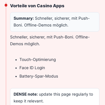
Vorteile von Casino Apps
Summary:
Schneller, sicherer, mit Push-
Boni. Offline-Demos möglich.
Schneller, sicherer, mit Push-Boni. Offline-
Demos möglich.
Touch-Optimierung
Face ID Login
Battery-Spar-Modus
DENSE note:
update this page regularly to
keep it relevant.