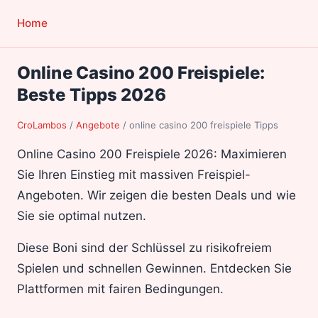
Home
Online Casino 200 Freispiele:
Beste Tipps 2026
CroLambos
/
Angebote
/
online casino 200 freispiele Tipps
Online Casino 200 Freispiele 2026: Maximieren
Sie Ihren Einstieg mit massiven Freispiel-
Angeboten. Wir zeigen die besten Deals und wie
Sie sie optimal nutzen.
Diese Boni sind der Schlüssel zu risikofreiem
Spielen und schnellen Gewinnen. Entdecken Sie
Plattformen mit fairen Bedingungen.