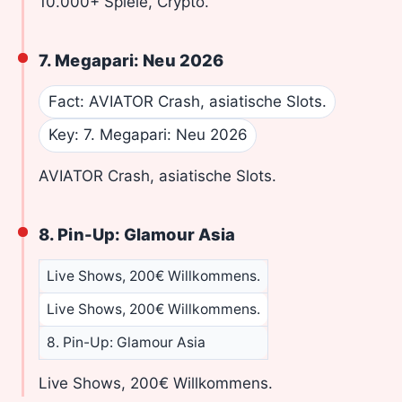
10.000+ Spiele, Crypto.
7. Megapari: Neu 2026
Fact: AVIATOR Crash, asiatische Slots.
Key: 7. Megapari: Neu 2026
AVIATOR Crash, asiatische Slots.
8. Pin-Up: Glamour Asia
Live Shows, 200€ Willkommens.
Live Shows, 200€ Willkommens.
8. Pin-Up: Glamour Asia
Live Shows, 200€ Willkommens.