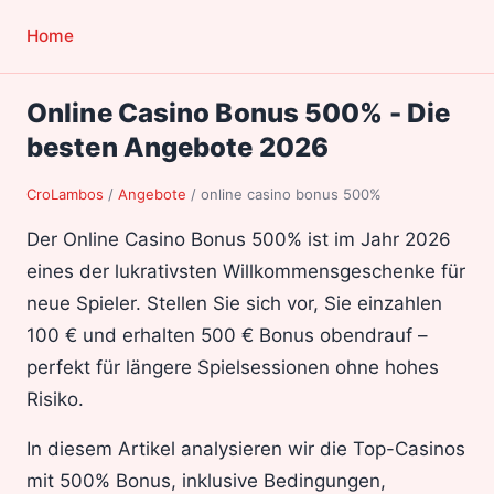
Home
Online Casino Bonus 500% - Die
besten Angebote 2026
CroLambos
/
Angebote
/
online casino bonus 500%
Der Online Casino Bonus 500% ist im Jahr 2026
eines der lukrativsten Willkommensgeschenke für
neue Spieler. Stellen Sie sich vor, Sie einzahlen
100 € und erhalten 500 € Bonus obendrauf –
perfekt für längere Spielsessionen ohne hohes
Risiko.
In diesem Artikel analysieren wir die Top-Casinos
mit 500% Bonus, inklusive Bedingungen,