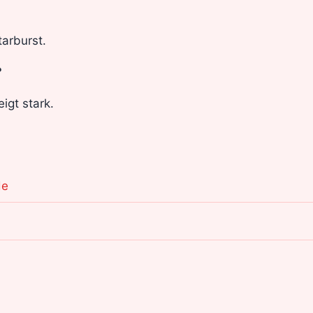
tarburst.
?
igt stark.
de