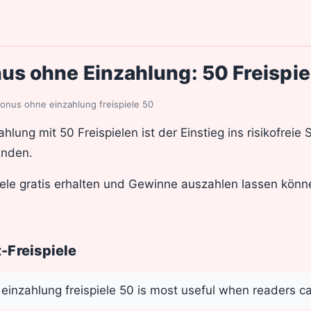
us ohne Einzahlung: 50 Freispi
bonus ohne einzahlung freispiele 50
lung mit 50 Freispielen ist der Einstieg ins risikofreie
unden.
piele gratis erhalten und Gewinne auszahlen lassen kön
-Freispiele
einzahlung freispiele 50 is most useful when readers c