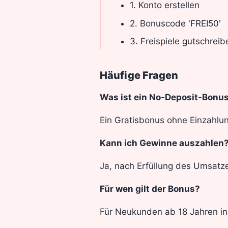
1. Konto erstellen
2. Bonuscode 'FREI50'
3. Freispiele gutschreib
Häufige Fragen
Was ist ein No-Deposit-Bonus
Ein Gratisbonus ohne Einzahlu
Kann ich Gewinne auszahlen
Ja, nach Erfüllung des Umsatze
Für wen gilt der Bonus?
Für Neukunden ab 18 Jahren in 