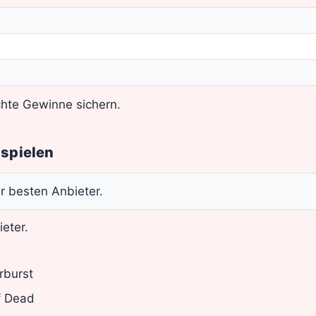
echte Gewinne sichern.
ispielen
r besten Anbieter.
eter.
rburst
f Dead