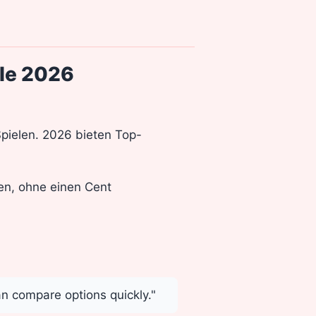
ele 2026
 Spielen. 2026 bieten Top-
nen, ohne einen Cent
an compare options quickly."