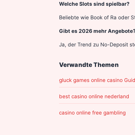
Welche Slots sind spielbar?
Beliebte wie Book of Ra oder S
Gibt es 2026 mehr Angebote
Ja, der Trend zu No-Deposit ste
Verwandte Themen
gluck games online casino Gui
best casino online nederland
casino online free gambling