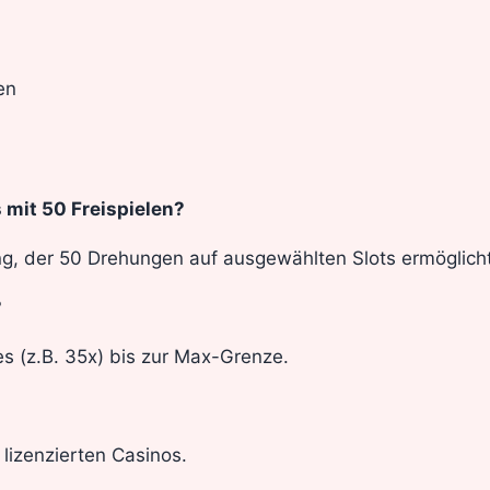
en
 mit 50 Freispielen?
ng, der 50 Drehungen auf ausgewählten Slots ermöglicht
?
s (z.B. 35x) bis zur Max-Grenze.
lizenzierten Casinos.