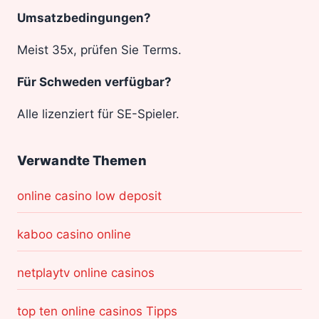
Umsatzbedingungen?
Meist 35x, prüfen Sie Terms.
Für Schweden verfügbar?
Alle lizenziert für SE-Spieler.
Verwandte Themen
online casino low deposit
kaboo casino online
netplaytv online casinos
top ten online casinos Tipps