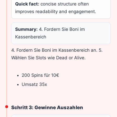
Quick fact:
concise structure often
improves readability and engagement.
Summary:
4. Fordern Sie Boni im
Kassenbereich
4. Fordern Sie Boni im Kassenbereich an. 5.
Wählen Sie Slots wie Dead or Alive.
200 Spins für 10€
Umsatz 35x
Schritt 3: Gewinne Auszahlen