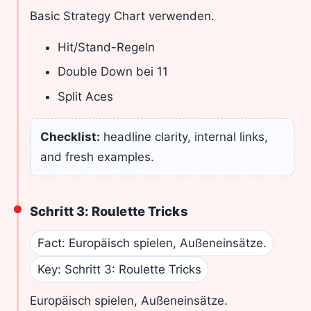
Basic Strategy Chart verwenden.
Hit/Stand-Regeln
Double Down bei 11
Split Aces
Checklist:
headline clarity, internal links,
and fresh examples.
Schritt 3: Roulette Tricks
Fact: Europäisch spielen, Außeneinsätze.
Key: Schritt 3: Roulette Tricks
Europäisch spielen, Außeneinsätze.