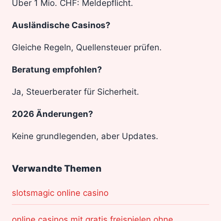
Über 1 Mio. CHF: Meldepflicht.
Ausländische Casinos?
Gleiche Regeln, Quellensteuer prüfen.
Beratung empfohlen?
Ja, Steuerberater für Sicherheit.
2026 Änderungen?
Keine grundlegenden, aber Updates.
Verwandte Themen
slotsmagic online casino
online casinos mit gratis freispielen ohne