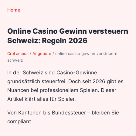
Home
Online Casino Gewinn versteuern
Schweiz: Regeln 2026
CroLambos
/
Angebote
/
online casino gewinn versteuern
schweiz
In der Schweiz sind Casino-Gewinne
grundsätzlich steuerfrei. Doch seit 2026 gibt es
Nuancen bei professionellem Spielen. Dieser
Artikel klärt alles für Spieler.
Von Kantonen bis Bundessteuer – bleiben Sie
compliant.