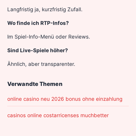
Langfristig ja, kurzfristig Zufall.
Wo finde ich RTP-Infos?
Im Spiel-Info-Menü oder Reviews.
Sind Live-Spiele höher?
Ähnlich, aber transparenter.
Verwandte Themen
online casino neu 2026 bonus ohne einzahlung
casinos online costarricenses muchbetter