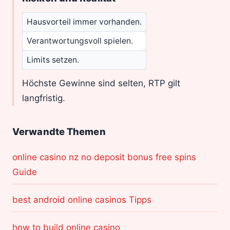
Hausvorteil immer vorhanden.
Verantwortungsvoll spielen.
Limits setzen.
Höchste Gewinne sind selten, RTP gilt
langfristig.
Verwandte Themen
online casino nz no deposit bonus free spins
Guide
best android online casinos Tipps
how to build online casino