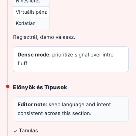
Nincs letét
Virtuális pénz
Korlatlan
Regisztrál, demo válassz.
Dense mode:
prioritize signal over intro
fluff.
Előnyök és Típusok
Editor note:
keep language and intent
consistent across this section.
Tanulás
✓