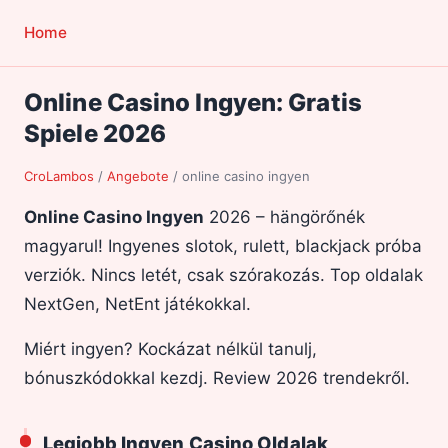
Home
Online Casino Ingyen: Gratis
Spiele 2026
CroLambos
/
Angebote
/
online casino ingyen
Online Casino Ingyen
2026 – hängörőnék
magyarul! Ingyenes slotok, rulett, blackjack próba
verziók. Nincs letét, csak szórakozás. Top oldalak
NextGen, NetEnt játékokkal.
Miért ingyen? Kockázat nélkül tanulj,
bónuszkódokkal kezdj. Review 2026 trendekről.
Legjobb Ingyen Casino Oldalak