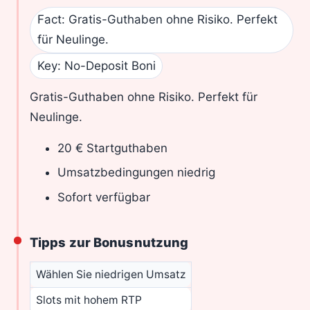
Fact: Gratis-Guthaben ohne Risiko. Perfekt
für Neulinge.
Key: No-Deposit Boni
Gratis-Guthaben ohne Risiko. Perfekt für
Neulinge.
20 € Startguthaben
Umsatzbedingungen niedrig
Sofort verfügbar
Tipps zur Bonusnutzung
Wählen Sie niedrigen Umsatz
Slots mit hohem RTP