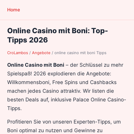
Home
Online Casino mit Boni: Top-
Tipps 2026
CroLambos
/
Angebote
/
online casino mit boni Tipps
Online Casino mit Boni
– der Schlüssel zu mehr
Spielspaß! 2026 explodieren die Angebote:
Willkommensboni, Free Spins und Cashbacks
machen jedes Casino attraktiv. Wir listen die
besten Deals auf, inklusive Palace Online Casino-
Tipps.
Profitieren Sie von unseren Experten-Tipps, um
Boni optimal zu nutzen und Gewinne zu