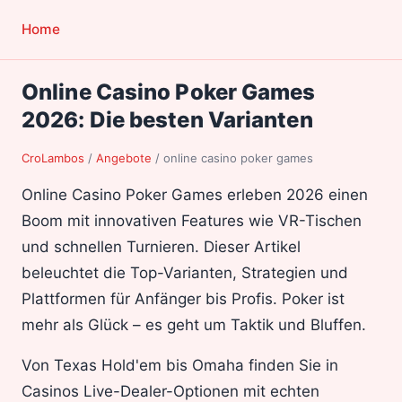
Home
Online Casino Poker Games
2026: Die besten Varianten
CroLambos
/
Angebote
/
online casino poker games
Online Casino Poker Games erleben 2026 einen
Boom mit innovativen Features wie VR-Tischen
und schnellen Turnieren. Dieser Artikel
beleuchtet die Top-Varianten, Strategien und
Plattformen für Anfänger bis Profis. Poker ist
mehr als Glück – es geht um Taktik und Bluffen.
Von Texas Hold'em bis Omaha finden Sie in
Casinos Live-Dealer-Optionen mit echten