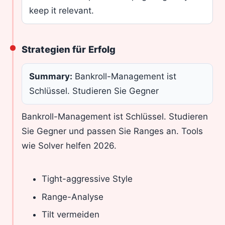
keep it relevant.
Strategien für Erfolg
Summary:
Bankroll-Management ist
Schlüssel. Studieren Sie Gegner
Bankroll-Management ist Schlüssel. Studieren
Sie Gegner und passen Sie Ranges an. Tools
wie Solver helfen 2026.
Tight-aggressive Style
Range-Analyse
Tilt vermeiden