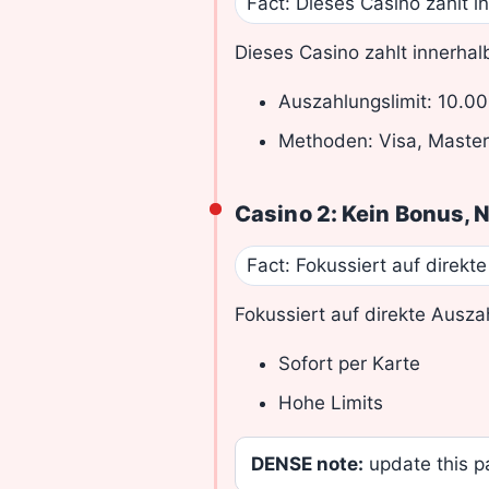
Fact: Dieses Casino zahlt i
Dieses Casino zahlt innerha
Auszahlungslimit: 10.0
Methoden: Visa, Maste
Casino 2: Kein Bonus, 
Fact: Fokussiert auf direkt
Fokussiert auf direkte Ausz
Sofort per Karte
Hohe Limits
DENSE note:
update this pa