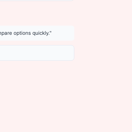
pare options quickly."