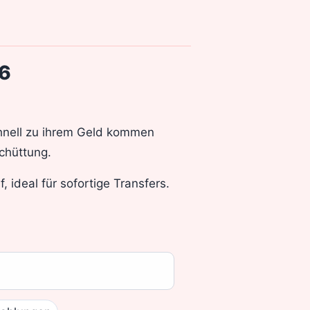
26
chnell zu ihrem Geld kommen
chüttung.
 ideal für sofortige Transfers.