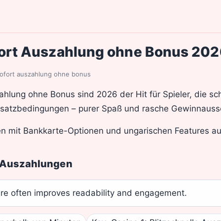
fort Auszahlung ohne Bonus 20
sofort auszahlung ohne bonus
ahlung ohne Bonus sind 2026 der Hit für Spieler, die s
Umsatzbedingungen – purer Spaß und rasche Gewinnauss
en mit Bankkarte-Optionen und ungarischen Features auf,
e Auszahlungen
ure often improves readability and engagement.