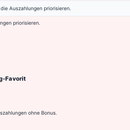
, die Auszahlungen priorisieren.
ngen priorisieren.
g-Favorit
Auszahlungen ohne Bonus.