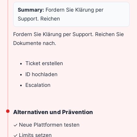
Summary:
Fordern Sie Klärung per
Support. Reichen
Fordern Sie Klärung per Support. Reichen Sie
Dokumente nach.
Ticket erstellen
ID hochladen
Escalation
Alternativen und Prävention
Neue Plattformen testen
✓
Limits setzen
✓