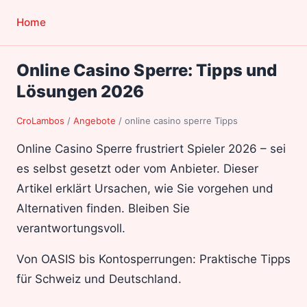
Home
Online Casino Sperre: Tipps und
Lösungen 2026
CroLambos
/
Angebote
/
online casino sperre Tipps
Online Casino Sperre frustriert Spieler 2026 – sei
es selbst gesetzt oder vom Anbieter. Dieser
Artikel erklärt Ursachen, wie Sie vorgehen und
Alternativen finden. Bleiben Sie
verantwortungsvoll.
Von OASIS bis Kontosperrungen: Praktische Tipps
für Schweiz und Deutschland.