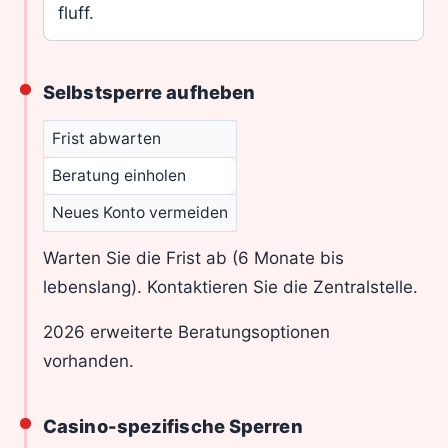
fluff.
Selbstsperre aufheben
Frist abwarten
Beratung einholen
Neues Konto vermeiden
Warten Sie die Frist ab (6 Monate bis
lebenslang). Kontaktieren Sie die Zentralstelle.
2026 erweiterte Beratungsoptionen
vorhanden.
Casino-spezifische Sperren