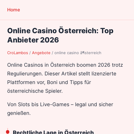
Home
Online Casino Österreich: Top
Anbieter 2026
CroLambos
/
Angebote
/
online casino ã¶sterreich
Online Casinos in Österreich boomen 2026 trotz
Regulierungen. Dieser Artikel stellt lizenzierte
Plattformen vor, Boni und Tipps für
österreichische Spieler.
Von Slots bis Live-Games – legal und sicher
genießen.
Rechtliche Lage in Österreich