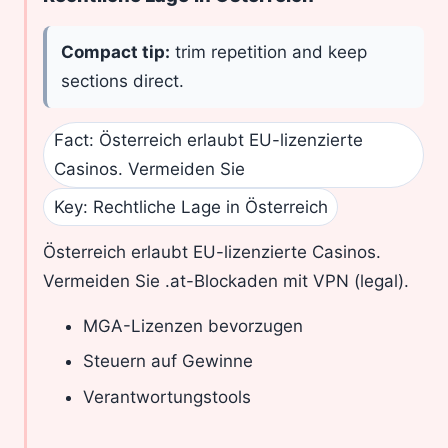
Compact tip:
trim repetition and keep
sections direct.
Fact: Österreich erlaubt EU-lizenzierte
Casinos. Vermeiden Sie
Key: Rechtliche Lage in Österreich
Österreich erlaubt EU-lizenzierte Casinos.
Vermeiden Sie .at-Blockaden mit VPN (legal).
MGA-Lizenzen bevorzugen
Steuern auf Gewinne
Verantwortungstools