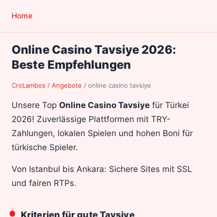
Home
Online Casino Tavsiye 2026:
Beste Empfehlungen
CroLambos
/
Angebote
/
online casino tavsiye
Unsere Top
Online Casino Tavsiye
für Türkei
2026! Zuverlässige Plattformen mit TRY-
Zahlungen, lokalen Spielen und hohen Boni für
türkische Spieler.
Von Istanbul bis Ankara: Sichere Sites mit SSL
und fairen RTPs.
Kriterien für gute Tavsiye