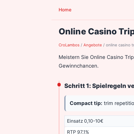
Home
Online Casino Tr
CroLambos
/
Angebote
/
online casino t
Meistern Sie Online Casino Tri
Gewinnchancen.
Schritt 1: Spielregeln 
Compact tip:
trim repetiti
Einsatz 0,10-10€
RTP 97,1%