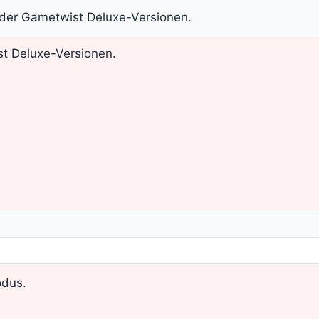
der Gametwist Deluxe-Versionen.
t Deluxe-Versionen.
odus.