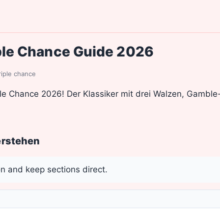
iple Chance Guide 2026
riple chance
ple Chance 2026! Der Klassiker mit drei Walzen, Gambl
verstehen
on and keep sections direct.