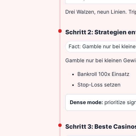
Drei Walzen, neun Linien. T
Schritt 2: Strategien e
Fact: Gamble nur bei klein
Gamble nur bei kleinen Gewi
Bankroll 100x Einsatz
Stop-Loss setzen
Dense mode:
prioritize sign
Schritt 3: Beste Casino