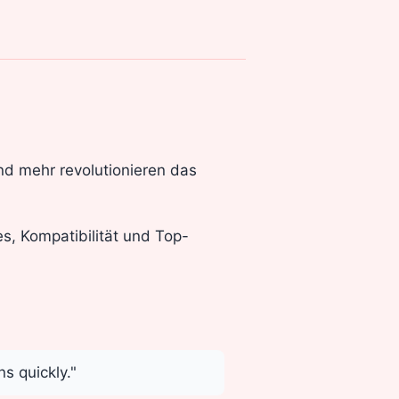
nd mehr revolutionieren das
es, Kompatibilität und Top-
s quickly."