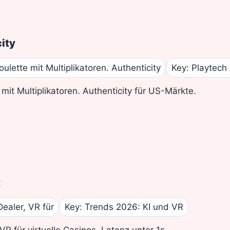
ity
ulette mit Multiplikatoren. Authenticity
Key: Playtech
mit Multiplikatoren. Authenticity für US-Märkte.
R
Dealer, VR für
Key: Trends 2026: KI und VR