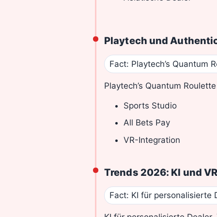
Playtech und Authentic
Fact: Playtech’s Quantum Ro
Playtech’s Quantum Roulette 
Sports Studio
All Bets Pay
VR-Integration
Trends 2026: KI und V
Fact: KI für personalisierte 