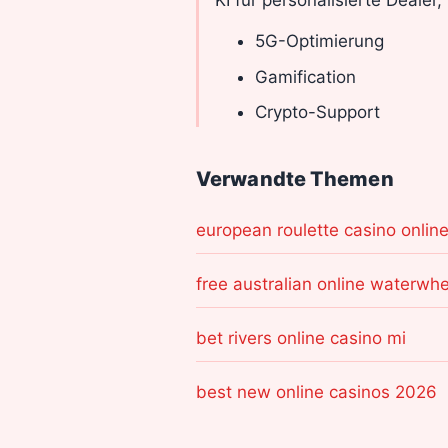
KI für personalisierte Dealer,
5G-Optimierung
Gamification
Crypto-Support
Verwandte Themen
european roulette casino onlin
free australian online waterwh
bet rivers online casino mi
best new online casinos 2026