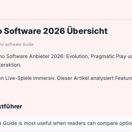
o Software 2026 Übersicht
sino software Guide
no Software Anbieter 2026: Evolution, Pragmatic Play u
eraktion.
n Live-Spiele immersiv. Dieser Artikel analysiert Featur
ktführer
re Guide is most useful when readers can compare option