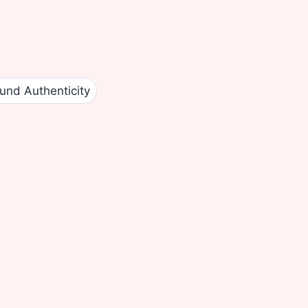
 und Authenticity