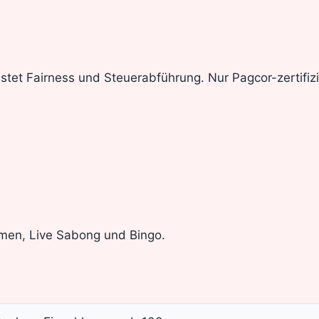
stet Fairness und Steuerabführung. Nur Pagcor-zertifizie
emen, Live Sabong und Bingo.
s