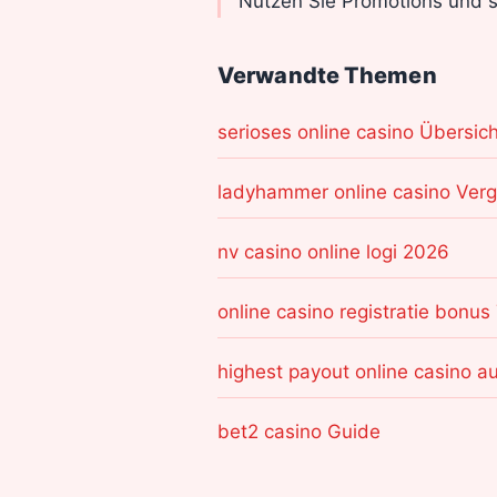
Nutzen Sie Promotions und s
Verwandte Themen
serioses online casino Übersich
ladyhammer online casino Verg
nv casino online logi 2026
online casino registratie bonus
highest payout online casino au
bet2 casino Guide