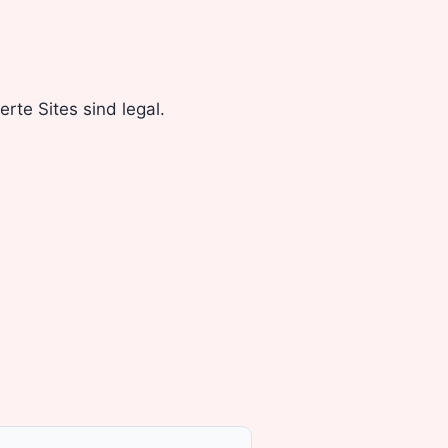
rte Sites sind legal.