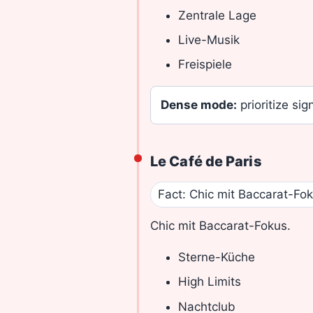
Zentrale Lage
Live-Musik
Freispiele
Dense mode:
prioritize sign
Le Café de Paris
Fact: Chic mit Baccarat-Fok
Chic mit Baccarat-Fokus.
Sterne-Küche
High Limits
Nachtclub