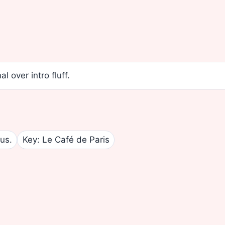
al over intro fluff.
us.
Key: Le Café de Paris