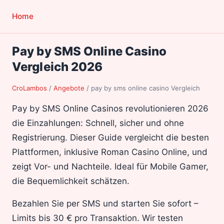
Home
Pay by SMS Online Casino
Vergleich 2026
CroLambos
/
Angebote
/
pay by sms online casino Vergleich
Pay by SMS Online Casinos revolutionieren 2026
die Einzahlungen: Schnell, sicher und ohne
Registrierung. Dieser Guide vergleicht die besten
Plattformen, inklusive Roman Casino Online, und
zeigt Vor- und Nachteile. Ideal für Mobile Gamer,
die Bequemlichkeit schätzen.
Bezahlen Sie per SMS und starten Sie sofort –
Limits bis 30 € pro Transaktion. Wir testen