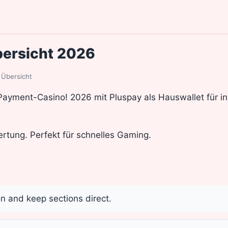
bersicht 2026
 Übersicht
Payment-Casino! 2026 mit Pluspay als Hauswallet für i
ertung. Perfekt für schnelles Gaming.
n
on and keep sections direct.