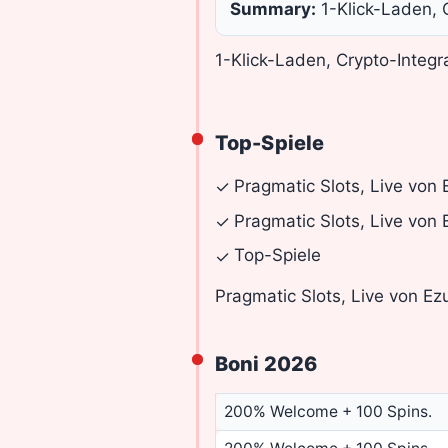
Summary:
1-Klick-Laden, C
1-Klick-Laden, Crypto-Integra
Top-Spiele
Pragmatic Slots, Live von 
✓
Pragmatic Slots, Live von 
✓
Top-Spiele
✓
Pragmatic Slots, Live von Ezu
Boni 2026
200% Welcome + 100 Spins.