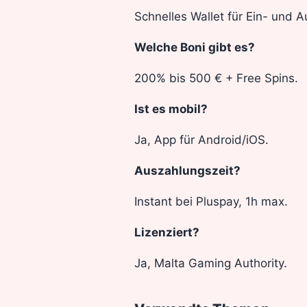
Schnelles Wallet für Ein- und 
Welche Boni gibt es?
200% bis 500 € + Free Spins.
Ist es mobil?
Ja, App für Android/iOS.
Auszahlungszeit?
Instant bei Pluspay, 1h max.
Lizenziert?
Ja, Malta Gaming Authority.