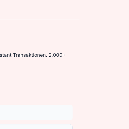
nstant Transaktionen. 2.000+