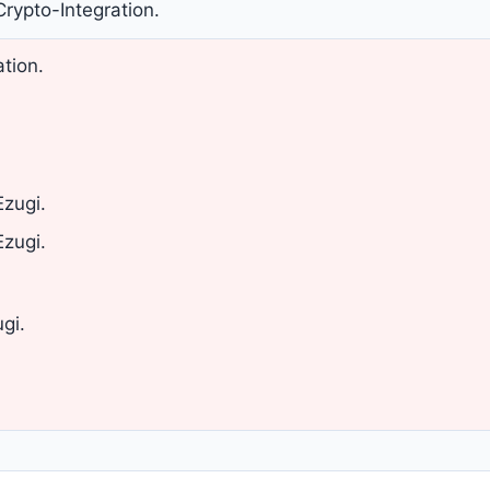
rypto-Integration.
tion.
Ezugi.
Ezugi.
gi.